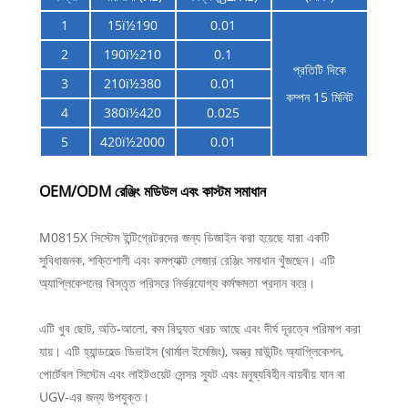
1
15ï½190
0.01
2
190ï½210
0.1
প্রতিটি দিকে
3
210ï½380
0.01
কম্পন 15 মিনিট
4
380ï½420
0.025
5
420ï½2000
0.01
OEM/ODM রেঞ্জিং মডিউল এবং কাস্টম সমাধান
M0815X সিস্টেম ইন্টিগ্রেটরদের জন্য ডিজাইন করা হয়েছে যারা একটি
সুবিধাজনক, শক্তিশালী এবং কমপ্যাক্ট লেজার রেঞ্জিং সমাধান খুঁজছেন। এটি
অ্যাপ্লিকেশনের বিস্তৃত পরিসরে নির্ভরযোগ্য কর্মক্ষমতা প্রদান করে।
এটি খুব ছোট, অতি-আলো, কম বিদ্যুত খরচ আছে এবং দীর্ঘ দূরত্বে পরিমাপ করা
যায়। এটি হ্যান্ডহেল্ড ডিভাইস (থার্মাল ইমেজিং), অস্ত্র মাউন্টিং অ্যাপ্লিকেশন,
পোর্টেবল সিস্টেম এবং লাইটওয়েট সেন্সর স্যুট এবং মনুষ্যবিহীন বায়বীয় যান বা
UGV-এর জন্য উপযুক্ত।