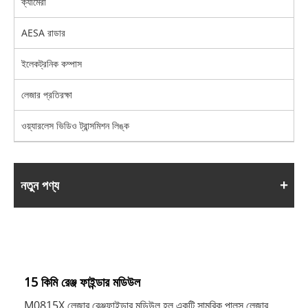
ক্যামেরা
AESA রাডার
ইলেকট্রনিক কম্পাস
লেজার প্রতিরক্ষা
ওয়্যারলেস ভিডিও ট্রান্সমিশন লিঙ্ক
নতুন পণ্য
15 কিমি রেঞ্জ ফাইন্ডার মডিউল
M0815X লেজার রেঞ্জফাইন্ডার মডিউল হল একটি সামরিক পালস লেজার