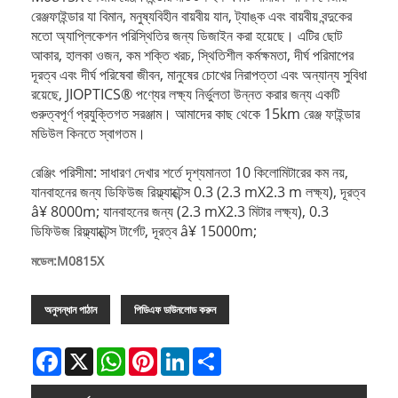
রেঞ্জফাইন্ডার যা বিমান, মনুষ্যবিহীন বায়বীয় যান, ট্যাঙ্ক এবং বায়বীয় বন্দুকের
মতো অ্যাপ্লিকেশন পরিস্থিতির জন্য ডিজাইন করা হয়েছে। এটির ছোট
আকার, হালকা ওজন, কম শক্তি খরচ, স্থিতিশীল কর্মক্ষমতা, দীর্ঘ পরিমাপের
দূরত্ব এবং দীর্ঘ পরিষেবা জীবন, মানুষের চোখের নিরাপত্তা এবং অন্যান্য সুবিধা
রয়েছে, JIOPTICS® পণ্যের লক্ষ্য নির্ভুলতা উন্নত করার জন্য একটি
গুরুত্বপূর্ণ প্রযুক্তিগত সরঞ্জাম। আমাদের কাছ থেকে 15km রেঞ্জ ফাইন্ডার
মডিউল কিনতে স্বাগতম।
রেঞ্জিং পরিসীমা: সাধারণ দেখার শর্তে দৃশ্যমানতা 10 কিলোমিটারের কম নয়,
যানবাহনের জন্য ডিফিউজ রিফ্ল্যাক্টেন্স 0.3 (2.3 mX2.3 m লক্ষ্য), দূরত্ব
â¥ 8000m; যানবাহনের জন্য (2.3 mX2.3 মিটার লক্ষ্য), 0.3
ডিফিউজ রিফ্ল্যাক্টেন্স টার্গেট, দূরত্ব â¥ 15000m;
মডেল:M0815X
অনুসন্ধান পাঠান
পিডিএফ ডাউনলোড করুন
Facebook
X
WhatsApp
Pinterest
LinkedIn
Share