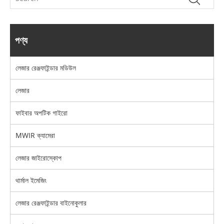
পণ্য
লেজার রেঞ্জফাইন্ডার মডিউল
লেজার
ফাইবার অপটিক গাইরো
MWIR ক্যামেরা
লেজার জাইরোস্কোপ
থার্মাল ইমেজিং
লেজার রেঞ্জফাইন্ডার বাইনোকুলার