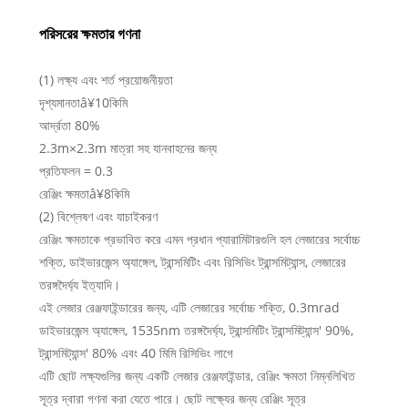
পরিসরের ক্ষমতার গণনা
(1) লক্ষ্য এবং শর্ত প্রয়োজনীয়তা
দৃশ্যমানতাâ¥10কিমি
আর্দ্রতা 80%
2.3m×2.3m মাত্রা সহ যানবাহনের জন্য
প্রতিফলন = 0.3
রেঞ্জিং ক্ষমতাâ¥8কিমি
(2) বিশ্লেষণ এবং যাচাইকরণ
রেঞ্জিং ক্ষমতাকে প্রভাবিত করে এমন প্রধান প্যারামিটারগুলি হল লেজারের সর্বোচ্চ
শক্তি, ডাইভারজেন্স অ্যাঙ্গেল, ট্রান্সমিটিং এবং রিসিভিং ট্রান্সমিট্যান্স, লেজারের
তরঙ্গদৈর্ঘ্য ইত্যাদি।
এই লেজার রেঞ্জফাইন্ডারের জন্য, এটি লেজারের সর্বোচ্চ শক্তি, 0.3mrad
ডাইভারজেন্স অ্যাঙ্গেল, 1535nm তরঙ্গদৈর্ঘ্য, ট্রান্সমিটিং ট্রান্সমিট্যান্স' 90%,
ট্রান্সমিট্যান্স' 80% এবং 40 মিমি রিসিভিং লাগে
এটি ছোট লক্ষ্যগুলির জন্য একটি লেজার রেঞ্জফাইন্ডার, রেঞ্জিং ক্ষমতা নিম্নলিখিত
সূত্র দ্বারা গণনা করা যেতে পারে। ছোট লক্ষ্যের জন্য রেঞ্জিং সূত্র