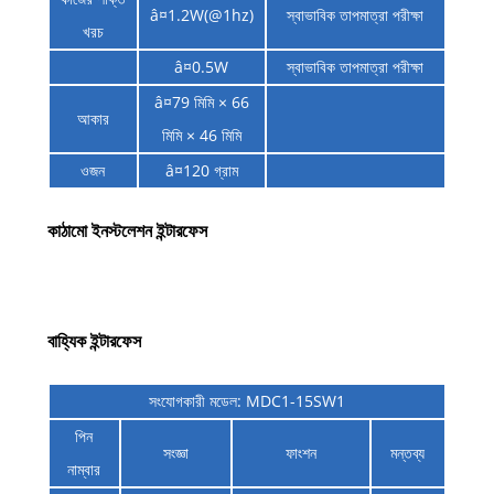
â¤1.2W(@1hz)
স্বাভাবিক তাপমাত্রা পরীক্ষা
খরচ
â¤0.5W
স্বাভাবিক তাপমাত্রা পরীক্ষা
â¤79 মিমি × 66
আকার
মিমি × 46 মিমি
ওজন
â¤120 গ্রাম
কাঠামো ইনস্টলেশন ইন্টারফেস
বাহ্যিক ইন্টারফেস
সংযোগকারী মডেল: MDC1-15SW1
পিন
সংজ্ঞা
ফাংশন
মন্তব্য
নাম্বার