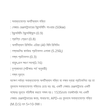
: সনাক্তযোগ্য অপটিক্যাল শক্তি
: লেজার রেঞ্জফাইন্ডারের ট্রান্সমিটিং পাওয়ার (50kw)
: ট্রান্সমিটিং ট্রান্সমিট্যান্স (0.9)
: প্রাপ্তি প্রেরণ (0.8)
: অপটিক্যাল রিসিভিং এরিয়া (40 মিমি রিসিভিং
: লক্ষ্যগুলির কার্যকর প্রতিফলন এলাকা (5.29ã¡)
: লক্ষ্য প্রতিফলন (0.3)
: বায়ুমণ্ডল ক্ষরণ সহগ(0.16)
: দৃশ্যমানতা (পরীক্ষার শর্ত অনুযায়ী)
: লক্ষ্য দূরত্ব
যতক্ষণ পর্যন্ত সনাক্তযোগ্য অপটিক্যাল শক্তি যা লক্ষ্য দ্বারা প্রতিফলিত হয় তা
ন্যূনতম সনাক্তযোগ্য শক্তির চেয়ে বড় হয়, একটি লেজার রেঞ্জফাইন্ডার একটি
লক্ষ্যের দূরত্ব পরিসীমা করতে সক্ষম হয়। 1535nm তরঙ্গদৈর্ঘ্য সহ একটি
লেজার রেঞ্জফাইন্ডারের জন্য, সাধারণত, APD-এর ন্যূনতম সনাক্তযোগ্য শক্তি
(M.D.S) হল 5×10-9W।