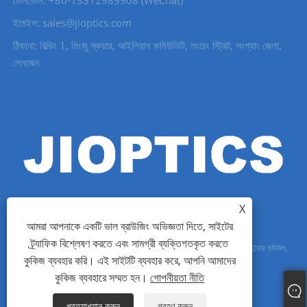
ইমেইল: sales@jioptics.com
ঠিকানা: বিল্ডিং 1, মিংজু স্কয়ার, আইলিয়ান কমিউনিটি, লংচেং স্ট্রিট, লংগ্যাং জেলা,
শেনজেন
X
আমরা আপনাকে একটি ভাল ব্রাউজিং অভিজ্ঞতা দিতে, সাইটের
ট্র্যাফিক বিশ্লেষণ করতে এবং সামগ্রী ব্যক্তিগতকৃত করতে
কপিরাইট © 2022 Shenzhen Jioptics Technology Co., Ltd - লেজার রেঞ্জফাইন্ডার মডিউল,
কুকিজ ব্যবহার করি। এই সাইটটি ব্যবহার করে, আপনি আমাদের
জুম MWIR ক্যামেরা - সর্বস্বত্ব সংরক্ষিত৷
কুকিজ ব্যবহারে সম্মত হন।
গোপনীয়তা নীতি
Links
Sitemap
RSS
XML
গোপনীয়তা নীতি
প্রত্যাখ্যান করুন
গ্রহণ করুন