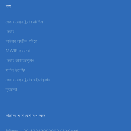
পণ্য
লেজার রেঞ্জফাইন্ডার মডিউল
লেজার
ফাইবার অপটিক গাইরো
MWIR ক্যামেরা
লেজার জাইরোস্কোপ
থার্মাল ইমেজিং
লেজার রেঞ্জফাইন্ডার বাইনোকুলার
ক্যামেরা
আমাদের সাথে যোগাযোগ করুন
টেলিফোন: +86-13312989908 (WeChat)