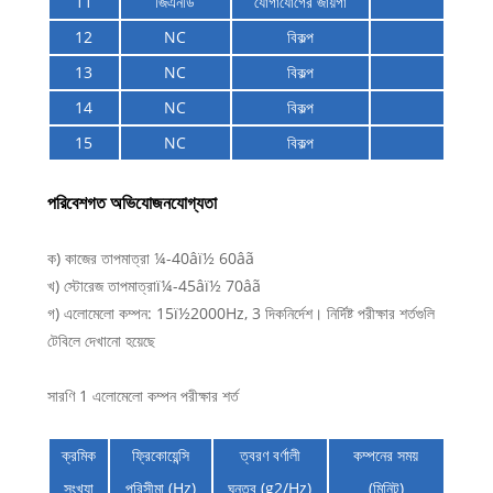
11
জিএনডি
যোগাযোগের জায়গা
12
NC
বিকল্প
13
NC
বিকল্প
14
NC
বিকল্প
15
NC
বিকল্প
পরিবেশগত অভিযোজনযোগ্যতা
ক) কাজের তাপমাত্রা ¼-40âï½ 60âã
খ) স্টোরেজ তাপমাত্রাï¼-45âï½ 70âã
গ) এলোমেলো কম্পন: 15ï½2000Hz, 3 দিকনির্দেশ। নির্দিষ্ট পরীক্ষার শর্তগুলি
টেবিলে দেখানো হয়েছে
সারণি 1 এলোমেলো কম্পন পরীক্ষার শর্ত
ক্রমিক
ফ্রিকোয়েন্সি
ত্বরণ বর্ণালী
কম্পনের সময়
সংখ্যা
পরিসীমা (Hz)
ঘনত্ব (g2/Hz)
(মিনিট)