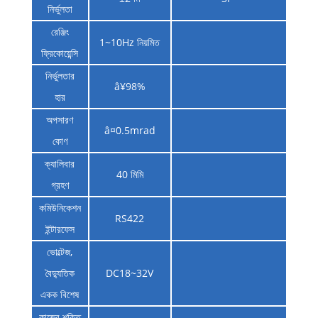
নির্ভুলতা
রেঞ্জিং
1~10Hz নিয়মিত
ফ্রিকোয়েন্সি
নির্ভুলতার
â¥98%
হার
অপসারণ
â¤0.5mrad
কোণ
ক্যালিবার
40 মিমি
গ্রহণ
কমিউনিকেশন
RS422
ইন্টারফেস
ভোল্টেজ,
বৈদ্যুতিক
DC18~32V
একক বিশেষ
কাজের শক্তি