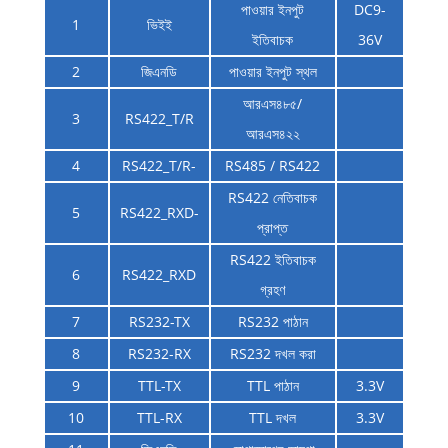
পাওয়ার ইনপুট
DC9-
1
ভিইই
ইতিবাচক
36V
2
জিএনডি
পাওয়ার ইনপুট স্থল
আরএস৪৮৫/
3
RS422_T/R
আরএস৪২২
4
RS422_T/R-
RS485 / RS422
RS422 নেতিবাচক
5
RS422_RXD-
প্রাপ্ত
RS422 ইতিবাচক
6
RS422_RXD
গ্রহণ
7
RS232-TX
RS232 পাঠান
8
RS232-RX
RS232 দখল করা
9
TTL-TX
TTL পাঠান
3.3V
10
TTL-RX
TTL দখল
3.3V