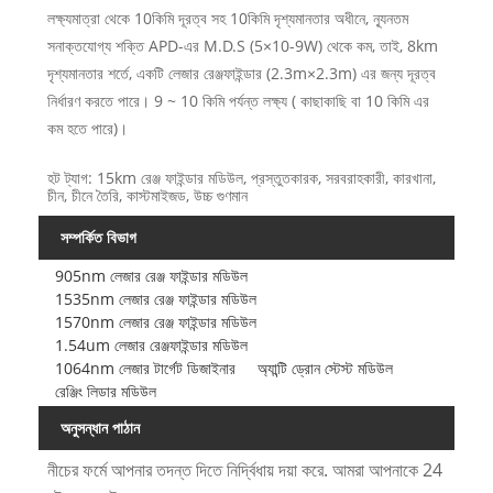
লক্ষ্যমাত্রা থেকে 10কিমি দূরত্ব সহ 10কিমি দৃশ্যমানতার অধীনে, ন্যূনতম
সনাক্তযোগ্য শক্তি APD-এর M.D.S (5×10-9W) থেকে কম, তাই, 8km
দৃশ্যমানতার শর্তে, একটি লেজার রেঞ্জফাইন্ডার (2.3m×2.3m) এর জন্য দূরত্ব
নির্ধারণ করতে পারে। 9 ~ 10 কিমি পর্যন্ত লক্ষ্য ( কাছাকাছি বা 10 কিমি এর
কম হতে পারে)।
হট ট্যাগ: 15km রেঞ্জ ফাইন্ডার মডিউল, প্রস্তুতকারক, সরবরাহকারী, কারখানা,
চীন, চীনে তৈরি, কাস্টমাইজড, উচ্চ গুণমান
সম্পর্কিত বিভাগ
905nm লেজার রেঞ্জ ফাইন্ডার মডিউল
1535nm লেজার রেঞ্জ ফাইন্ডার মডিউল
1570nm লেজার রেঞ্জ ফাইন্ডার মডিউল
1.54um লেজার রেঞ্জফাইন্ডার মডিউল
1064nm লেজার টার্গেট ডিজাইনার
অ্যান্টি ড্রোন স্টেস্ট মডিউল
রেঞ্জিং লিডার মডিউল
অনুসন্ধান পাঠান
নীচের ফর্মে আপনার তদন্ত দিতে নির্দ্বিধায় দয়া করে. আমরা আপনাকে 24