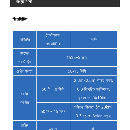
পণ্যের বর্ণনা
জিওপিটিক্স
টেকনিক্যাল
আইটেম
নির্দেশ
প্যারামিটার
কাজের
1535±5nm
তরঙ্গদৈর্ঘ্য
রেঞ্জিং ক্ষমতা
50-15 কিমি
2.3m×2.3m গাড়ির লক্ষ্য,
50 মি ~ 8 কিমি
0.3 বিচ্ছুরিত প্রতিফলন,
রেঞ্জিং
দৃশ্যমানতা â¥10km;
পরিসীমা
শক্তির তীব্রতা â¥ 20km,
50 মি ~ 15 কিমি
0.3 বড় প্রতিফলিত লক্ষ্য;
রেঞ্জিং
±2 মি
3Î´