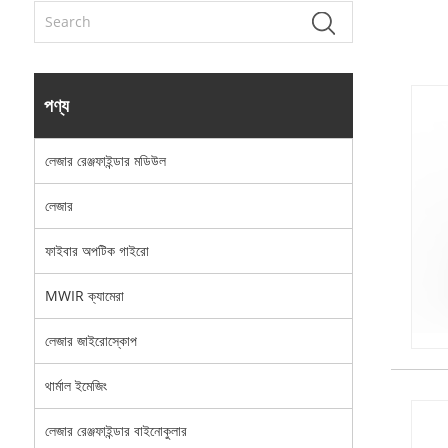
পণ্য
লেজার রেঞ্জফাইন্ডার মডিউল
লেজার
ফাইবার অপটিক গাইরো
MWIR ক্যামেরা
লেজার জাইরোস্কোপ
থার্মাল ইমেজিং
লেজার রেঞ্জফাইন্ডার বাইনোকুলার