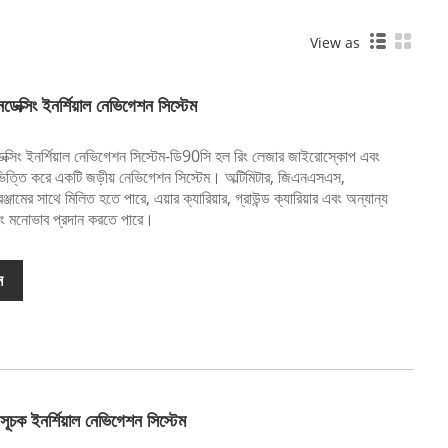
View as
েক্সিং ইনর্শিয়াল নেভিগেশন সিস্টেম
ডেক্সিং ইনর্শিয়াল নেভিগেশন সিস্টেম-ডি90সি হল রিং লেজার জাইরোস্কোপ এবং
র ভিত্তি করে একটি জড়ীয় নেভিগেশন সিস্টেম। অল্টিমিটার, জিএনএসএস,
্জামের সাথে মিলিত হতে পারে, এয়ার ক্যারিয়ার, গ্রাউন্ড ক্যারিয়ার এবং অন্যান্য
ং মনোভাব প্রদান করতে পারে।
ন
চক ইনর্শিয়াল নেভিগেশন সিস্টেম