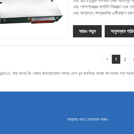
এবং দুটি চতুর্ভুজ বর্গাকার তরঙ্গ আউটপু
এবং ক্ষেপণাস্ত্রের ফ্লাইট নিয়ন্ত্রণ এব
এবং অন্যান্য ক্ষেত্রগুলির একীকরণে ব্য
আরও পড়ুন
অনুসন্ধান পাঠা
<
1
2
ioptics. উচ্চ মানের রিং লেজার জাইরোস্কোপ সমস্ত দেশে খুব জনপ্রিয়৷ আমরা কম দামের পণ্য সর
আমাদের সাথে যোগাযোগ করুন