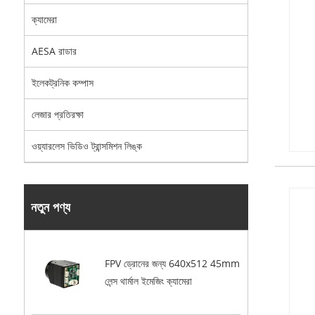
ক্যামেরা
AESA রাডার
ইলেকট্রনিক কম্পাস
লেজার প্রতিরক্ষা
ওয়্যারলেস ভিডিও ট্রান্সমিশন লিঙ্ক
নতুন পণ্য
FPV ড্রোনের জন্য 640x512 45mm
লেন্স থার্মাল ইমেজিং ক্যামেরা