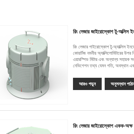
রিং লেজার জাইরোস্কোপ টু-অক্সিস ইনড
রিং লেজার গাইরোস্কোপ টু-অ্যাক্সিস ইন
কোয়ার্টজ নমনীয় অ্যাক্সিলোমিটারের উপ
এয়ারস্পিড মিটার এবং অন্যান্য সহায়ক সরঞ
নেভিগেশন তথ্য যেমন গতি, অবস্থান এব
আরও পড়ুন
অনুসন্ধান পাঠা
রিং লেজার জাইরোস্কোপ একক-অক্ষ সূ