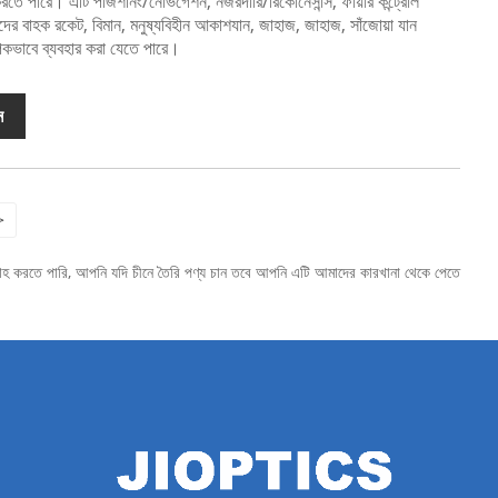
ট করতে পারে। এটি পজিশনিং/নেভিগেশন, নজরদারি/রিকোনেসান্স, ফায়ার কন্ট্রোল
ং তাদের বাহক রকেট, বিমান, মনুষ্যবিহীন আকাশযান, জাহাজ, জাহাজ, সাঁজোয়া যান
াপকভাবে ব্যবহার করা যেতে পারে।
ন
>
বরাহ করতে পারি, আপনি যদি চীনে তৈরি পণ্য চান তবে আপনি এটি আমাদের কারখানা থেকে পেতে