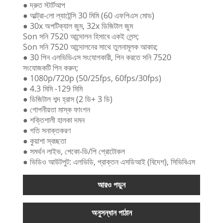
● দ্রুত স্টার্টআপ
● আল্ট্রা-লো ল্যাটেন্সি 30 মিমি (60 এফপিএস মোড)
● 30x অপটিক্যাল জুম, 32x ডিজিটাল জুম
Son সনি 7520 আন্দোলন হিসাবে একই লেন্স;
Son সনি 7520 আন্দোলনের সাথে তুলনামূলক আকার;
● 30 পিন এলভিডিএস সংযোগকারী, পিন করতে সনি 7520
সংযোজকটি পিন করুন;
● 1080p/720p (50/25fps, 60fps/30fps)
● 4.3 মিমি -129 মিমি
● ডিজিটাল শব্দ হ্রাস (2 ডি+ 3 ডি)
● গোপনীয়তা মাস্ক ফাংশন
● শক্তিশালী হালকা দমন
● গতি সনাক্তকরণ
● কুয়াশা স্বচ্ছতা
● সমর্থন লাইভ, পেকো-ডি/পি প্রোটোকল
● ভিডিও আউটপুট: এলভিডি, প্রাক্তন এসডিআই (বিদেশ), সিভিবিএস
আরও পড়ুন
অনুসন্ধান পাঠান