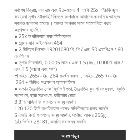
সর্বশেষ বিক্রয়, কম দাম এবং উচ্চ-মানের 4 এমপি 25x এইচডি জুম
ক্যামেরা সুপার স্টারলাইট কিনতে আপনাকে আমাদের কারখানায় আসতে
স্বাগত জানানো হয়েছে। আমরা আপনার সাথে সহযোগিতা করার
অপেক্ষায় রয়েছি।
● 25x অপটিক্যাল ম্যাগনিফিকেশন
● সেন্সর সনি আইএমএক্স 464
● 2 মিলিয়ন পিক্সেল 19201080 পি, পি / এন: 50 এফপিএস / 60
এফপিএস
● সুপার স্টারলাইট, 0.0005 লাক্স / এফ 1.5 (রঙ), 0.0001 লাক্স /
এফ 1.5 (কালো এবং সাদা)
H এইচ .265/এইচ .264 সমর্থন করুন ， এইচ .265 +/এইচ
.264 + ভিডিও সংক্ষেপণ অ্যালগরিদম
● সমর্থন বৈদ্যুতিন শেক স্থিতিশীলতা, বৈদ্যুতিন কুয়াশা সংক্রমণ, বিকৃতি
সংশোধন, ছায়া সংশোধন, করিডোর মোড
3 3 ডি পজিশনিং ফাংশনের জন্য সমর্থন
120 120 ডিবি অপটিক্যাল প্রস্থ গতিশীলতার জন্য সমর্থন
S এসডি কার্ড ফাংশনের জন্য সমর্থন, সর্বোচ্চ আকার 256g
Gb জিবি / 28181, অনভিফের জন্য সমর্থন
আরও পড়ুন