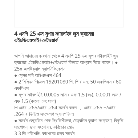
4 এমপি 25 এক্স সুপার স্টারলাইট জুম ক্যামেরা
এইচডিএমআই+নেটওয়ার্ক
আপনি আমাদের কারখানা থেকে 4 এমপি 25 এক্স সুপার স্টারলাইট জুম
ক্যামেরা এইচডিএমআই+নেটওয়ার্ক কিনতে আশ্বাস দিতে পারেন। ●
25x অপটিক্যাল ম্যাগনিফিকেশন
● সেন্সর সনি আইএমএক্স 464
● 2 মিলিয়ন পিক্সেল 19201080 পি, পি / এন: 50 এফপিএস / 60
এফপিএস
● সুপার স্টারলাইট, 0.0005 লাক্স / এফ 1.5 (রঙ), 0.0001 লাক্স /
এফ 1.5 (কালো এবং সাদা)
H এইচ .265/এইচ .264 সমর্থন করুন ， এইচ .265 +/এইচ
.264 + ভিডিও সংক্ষেপণ অ্যালগরিদম
● সমর্থন বৈদ্যুতিন শেক স্থিতিশীলতা, বৈদ্যুতিন কুয়াশা সংক্রমণ, বিকৃতি
সংশোধন, ছায়া সংশোধন, করিডোর মোড
3 3 ডি পজিশনিং ফাংশনের জন্য সমর্থন