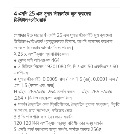
4 এমপি 25 এক্স সুপার স্টারলাইট জুম ক্যামেরা
ডিজিটাল+নেটওয়ার্ক
পেশাদার উচ্চ মানের 4 এমপি 25 এক্স সুপার স্টারলাইট জুম ক্যামেরা
ডিজিটাল+নেটওয়ার্ক প্রস্তুতকারক হিসাবে, আপনি আমাদের কারখানা
থেকে পণ্য কেনার আশ্বাস দিতে পারেন।
X 25 x অপটিক্যাল ম্যাগনিফিকেশন
● সেন্সর সনি আইএমএক্স 464
● 2 মিলিয়ন পিক্সেল 19201080 পি, পি / এন: 50 এফপিএস / 60
এফপিএস
● সুপার স্টারলাইট, 0.0005 লাক্স / এফ 1.5 (রঙ), 0.0001 লাক্স /
এফ 1.5 (কালো এবং সাদা)
H এইচ .265/এইচ .264 সমর্থন করুন ， এইচ .265 +/এইচ
.264 + ভিডিও সংক্ষেপণ অ্যালগরিদম
● সমর্থন বৈদ্যুতিন শেক স্থিতিশীলতা, বৈদ্যুতিন কুয়াশা সংক্রমণ, বিকৃতি
সংশোধন, ছায়া সংশোধন, করিডোর মোড
3 3 ডি পজিশনিং ফাংশনের জন্য সমর্থন
120 120 ডিবি অপটিক্যাল প্রস্থ গতিশীলতার জন্য সমর্থন
S এসডি কার্ড ফাংশনের জন্য সমর্থন, সর্বোচ্চ আকার 256g