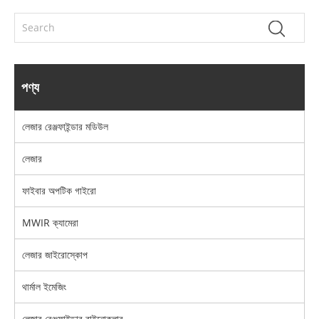
পণ্য
লেজার রেঞ্জফাইন্ডার মডিউল
লেজার
ফাইবার অপটিক গাইরো
MWIR ক্যামেরা
লেজার জাইরোস্কোপ
থার্মাল ইমেজিং
লেজার রেঞ্জফাইন্ডার বাইনোকুলার