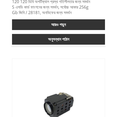
120 120 ডিবি অপটিক্যাল প্রস্থ গতিশীলতার জন্য সমর্থন
S এসডি কার্ড ফাংশনের জন্য সমর্থন, সর্বোচ্চ আকার 256g
Gb জিবি / 28181, অনভিফের জন্য সমর্থন
আরও পড়ুন
অনুসন্ধান পাঠান