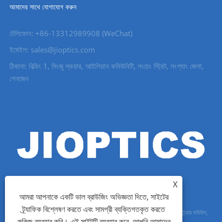
আমাদের সাথে যোগাযোগ করুন
টেলিফোন: +86-13312989908 (WeChat)
ইমেইল: sales@jioptics.com
ঠিকানা: বিল্ডিং 1, মিংজু স্কয়ার, আইলিয়ান কমিউনিটি, লংচেং স্ট্রিট, লংগ্যাং জেলা,
শেনজেন
X
আমরা আপনাকে একটি ভাল ব্রাউজিং অভিজ্ঞতা দিতে, সাইটের
ট্র্যাফিক বিশ্লেষণ করতে এবং সামগ্রী ব্যক্তিগতকৃত করতে
কপিরাইট © 2022 Shenzhen Jioptics Technology Co., Ltd - লেজার রেঞ্জফাইন্ডার মডিউল,
কুকিজ ব্যবহার করি। এই সাইটটি ব্যবহার করে, আপনি আমাদের