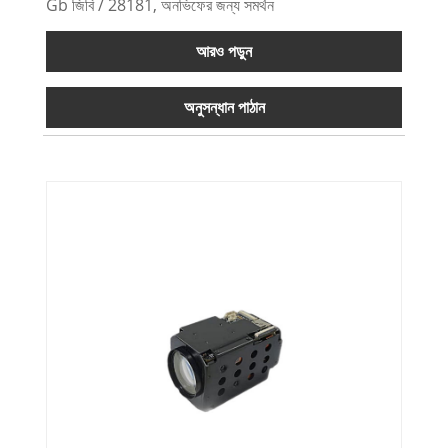
Gb জিবি / 28181, অনভিফের জন্য সমর্থন
আরও পড়ুন
অনুসন্ধান পাঠান