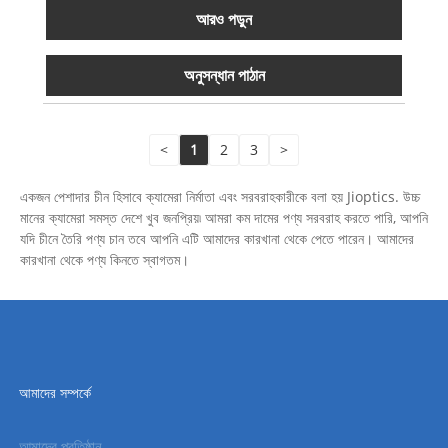
আরও পড়ুন
অনুসন্ধান পাঠান
<
1
2
3
>
একজন পেশাদার চীন হিসাবে ক্যামেরা নির্মাতা এবং সরবরাহকারীকে বলা হয় Jioptics. উচ্চ
মানের ক্যামেরা সমস্ত দেশে খুব জনপ্রিয়৷ আমরা কম দামের পণ্য সরবরাহ করতে পারি, আপনি
যদি চীনে তৈরি পণ্য চান তবে আপনি এটি আমাদের কারখানা থেকে পেতে পারেন। আমাদের
কারখানা থেকে পণ্য কিনতে স্বাগতম।
আমাদের সম্পর্কে
আমাদের প্রতিষ্ঠান