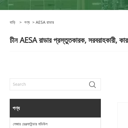
বাড়ি
>
পণ্য
> AESA রাডার
চীন AESA রাডার প্রস্তুতকারক, সরবরাহকারী, কার
পণ্য
লেজার রেঞ্জফাইন্ডার মডিউল