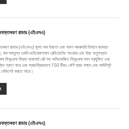
 সনাক্তকরণ রাডার (এইএসএ)
্তকরণ রাডার (এইএসএ) মূলত কম উচ্চতা এবং স্থল নজরদারি হিসাবে ব্যবহৃত
্তি, কম সমতুল্য ওমনি-ডাইরেকশনাল রেডিয়েটেড পাওয়ার এবং উচ্চ অনুসন্ধান
ম বিশৃঙ্খলা মিথ্যা অ্যালার্ম রেট সহ অভিযোজিত বিশৃঙ্খলা দমন প্রযুক্তি এবং
যুক্তি গ্রহণ করে এবং স্বয়ংক্রিয়ভাবে 150 টিরও বেশি ব্যাচ লক্ষ্য এবং আউটপুট
এবং নেভিগেট করতে পারে।
ন
 সনাক্তকরণ রাডার (এইএসএ)