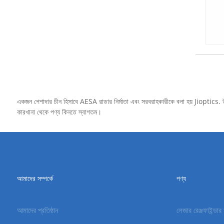
একজন পেশাদার চীন হিসাবে AESA রাডার নির্মাতা এবং সরবরাহকারীকে বলা হয় Jioptics. 
কারখানা থেকে পণ্য কিনতে স্বাগতম।
আমাদের সম্পর্কে
পণ্য
আমাদের প্রতিষ্ঠান
লেজার রেঞ্জফাইন্ডা