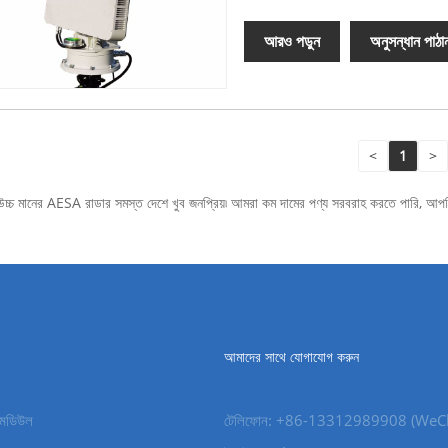
আরও পড়ুন
অনুসন্ধান পাঠা
<
1
>
উচ্চ মানের AESA রাডার সমস্ত দেশে খুব জনপ্রিয়৷ আমরা কম দামের পণ্য সরবরাহ করতে পারি, আ
আমাদের সাথে যোগাযোগ করুন
র মডিউল
টেলিফোন: +86-13312989908 (WeC