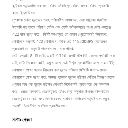
কন্ট্রোল কমান্ডগুলি: শুরু করা রেঞ্জিং, অবিচ্ছিন্ন রেঞ্জিং, একক রেঞ্জিং, ক্যোয়ারী
কমান্ড ইত্যাদি সহ
লুপব্যাক ডেটা: দূরত্বের তথ্য, পরিবেষ্টিত তাপমাত্রা, রেঞ্জ ফাইন্ডার স্ট্যাটাস
ইত্যাদি সহ দূরত্ব পরিমাপ মেশিন এবং হোস্ট কম্পিউটারের মধ্যে ডেটা এক্সচেঞ্জ
422 বাস গ্রহণ করে। নির্দিষ্ট সফ্টওয়্যার যোগাযোগ প্রোটোকলটি নিম্নরূপ:
যোগাযোগ ফর্ম্যাট: 422 যোগাযোগ, বাউড রেট 115200BPS (গ্রাহকের
প্রয়োজনীয়তা অনুযায়ী পরিবর্তন করা যেতে পারে);
ডেটা ফর্ম্যাট: 8-বিট ডেটা, একটি স্টার্ট বিট, একটি স্টপ বিট, কোনও প্যারিটি চেক
নেই, ডেটা শিরোনাম বাইট, কমান্ড অংশ, ডেটা দৈর্ঘ্য, প্যারামিটার অংশ, চেক বাইট;
যোগাযোগ মোড: প্রধান নিয়ন্ত্রণ এবং দূরত্ব পরিমাপ মেশিনটি মাস্টার-স্লেভ
যোগাযোগ মোড গ্রহণ করে, মাস্টার কন্ট্রোল দূরত্ব পরিমাপ মেশিনে নিয়ন্ত্রণ কমান্ড
প্রেরণ করে এবং দূরত্ব পরিমাপ মেশিনটি নির্দেশাবলী গ্রহণ করে এবং সম্পাদন
করে। রেঞ্জিং অবস্থায়, রেঞ্জফাইন্ডার রেঞ্জিং চক্র অনুসারে উপরের কম্পিউটারে
রেঞ্জফাইন্ডারের ডেটা এবং স্থিতি ফেরত পাঠায়। যোগাযোগ ফর্ম্যাট এবং কমান্ড
সামগ্রী নিম্নলিখিত সারণীতে প্রদর্শিত হয়।
মাস্টার প্রেরণ