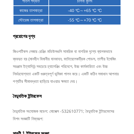
শীতল পদ্ধতি
চালনা কুলিং
কাজের তাপমাত্রা
-40 ℃～+65 ℃ ℃
স্টোরেজ তাপমাত্রা
-55 ℃～+70 ℃ ℃
প্রয়োগের দৃশ্য
জিওপটিকস লেজার রেঞ্জিং মডিউলগুলি সামরিক বা নাগরিক দৃশ্যে ব্যাপকভাবে
ব্যবহৃত হয় (মানহীন বিমানীয় যানবাহন, ফটোয়েলেকট্রিক পোডস, তাপীয় ইমেজিং
সরঞ্জাম ইত্যাদি)) সবচেয়ে চ্যালেঞ্জিং পরিবেশে, উচ্চ কার্যকারিতা এবং উচ্চ
নির্ভরযোগ্যতা একটি গুরুত্বপূর্ণ ভূমিকা পালন করে। একটি কঠিন সমাধান আপনার
পণ্যটির সীমাবদ্ধতা ছাড়িয়ে যাওয়ার ক্ষমতা দেয়।
বৈদ্যুতিক ইন্টারফেস
বৈদ্যুতিক সংযোজক মডেল: মোলেক্স -532610771; বৈদ্যুতিক ইন্টারফেসের
বিশদ সংজ্ঞাটি নিম্নরূপ:
সারণী 1 ইন্টারফেস সংজ্ঞা