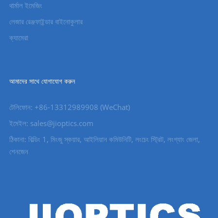
থার্মাল ইমেজিং
লেজার রেঞ্জফাইন্ডার বাইনোকুলার
ক্যামেরা
আমাদের সাথে যোগাযোগ করুন
টেলিফোন: +86-13312989908 (WeChat)
ইমেইল: sales@jioptics.com
ঠিকানা: বিল্ডিং 1, মিংজু স্কয়ার, আইলিয়ান কমিউনিটি, লংচেং স্ট্রিট, লংগ্যাং জেলা,
শেনজেন