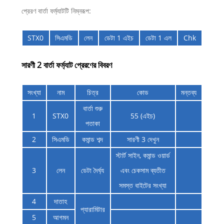
প্রেরণ বার্তা ফর্ম্যাটটি নিম্নরূপ:
STX0
সিএমডি
লেন
ডেটা 1 এইচ
ডেটা 1 এল
Chk
সারণী 2 বার্তা ফর্ম্যাট প্রেরণের বিবরণ
সংখ্যা
নাম
চিত্র
কোড
মন্তব্য
বার্তা শুরু
1
STX0
55 (এইচ)
পতাকা
2
সিএমডি
কমান্ড শব্দ
সারণী 3 দেখুন
স্টার্ট সাইন, কমান্ড ওয়ার্ড
3
লেন
ডেটা দৈর্ঘ্য
এবং চেকসাম ব্যতীত
সমস্ত বাইটের সংখ্যা
4
দাতাহ
প্যারামিটার
5
আগমন