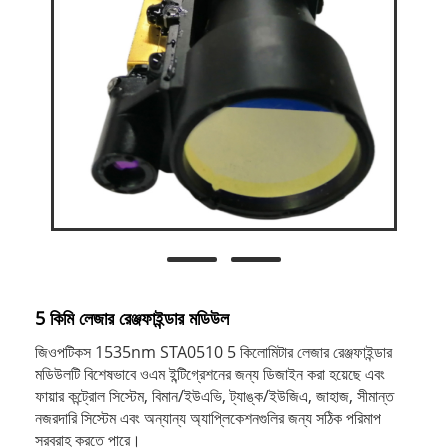
5 কিমি লেজার রেঞ্জফাইন্ডার মডিউল
জিওপটিকস 1535nm STA0510 5 কিলোমিটার লেজার রেঞ্জফাইন্ডার
মডিউলটি বিশেষভাবে ওএম ইন্টিগ্রেশনের জন্য ডিজাইন করা হয়েছে এবং
ফায়ার কন্ট্রোল সিস্টেম, বিমান/ইউএভি, ট্যাঙ্ক/ইউজিএ, জাহাজ, সীমান্ত
নজরদারি সিস্টেম এবং অন্যান্য অ্যাপ্লিকেশনগুলির জন্য সঠিক পরিমাপ
সরবরাহ করতে পারে।