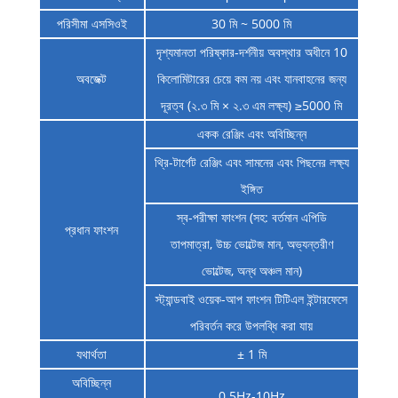
পরিসীমা এসসিওই
30 মি ~ 5000 মি
দৃশ্যমানতা পরিষ্কার-দর্শনীয় অবস্থার অধীনে 10
অবজেক্ট
কিলোমিটারের চেয়ে কম নয় এবং যানবাহনের জন্য
দূরত্ব (২.৩ মি × ২.৩ এম লক্ষ্য) ≥5000 মি
একক রেঞ্জিং এবং অবিচ্ছিন্ন
থ্রি-টার্গেট রেঞ্জিং এবং সামনের এবং পিছনের লক্ষ্য
ইঙ্গিত
স্ব-পরীক্ষা ফাংশন (সহ: বর্তমান এপিডি
প্রধান ফাংশন
তাপমাত্রা, উচ্চ ভোল্টেজ মান, অভ্যন্তরীণ
ভোল্টেজ, অন্ধ অঞ্চল মান)
স্ট্যান্ডবাই ওয়েক-আপ ফাংশন টিটিএল ইন্টারফেসে
পরিবর্তন করে উপলব্ধি করা যায়
যথার্থতা
± 1 মি
অবিচ্ছিন্ন
0.5Hz-10Hz