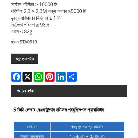
সর্বোচ্চ পরিসীমা ≥ 10000 মি
পরিসীমা 2.3 × 2.3M লক্ষ্য আকার ≥5000 মি
দূরত্ব পরিমাপের নির্ভুলতা ± 1 মি
নির্ভুলতা পরিমাপ ≥ 98%
ওজন ≤ 82g
মডেল:STA0510
অনুসন্ধান পাঠান
Facebook
X
WhatsApp
Pinterest
LinkedIn
Share
পণ্যের বর্ণনা
5 কিমি লেজার রেঞ্জফাইন্ডার মডিউল প্রযুক্তিগত প্যারামিটার
আইটেম
প্রযুক্তিগত প্যারামিটার
কার্যকর তরঙ্গদৈর্ঘ্য
1.54μm ± 0.02μm