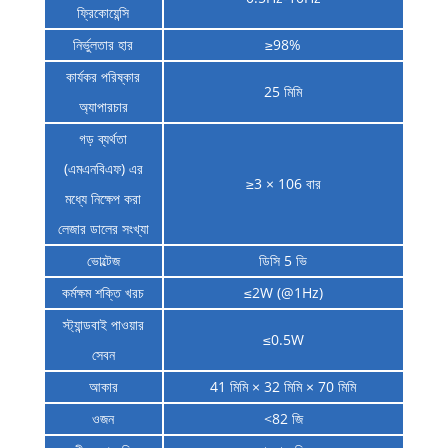
ফ্রিকোয়েন্সি
নির্ভুলতার হার
≥98%
কার্যকর পরিষ্কার
25 মিমি
অ্যাপারচার
গড় ব্যর্থতা
(এমএনবিএফ) এর
≥3 × 106 বার
মধ্যে নিক্ষেপ করা
লেজার ডালের সংখ্যা
ভোল্টেজ
ডিসি 5 ভি
কর্মক্ষম শক্তি খরচ
≤2W (@1Hz)
স্ট্যান্ডবাই পাওয়ার
≤0.5W
সেবন
আকার
41 মিমি × 32 মিমি × 70 মিমি
ওজন
<82 জি