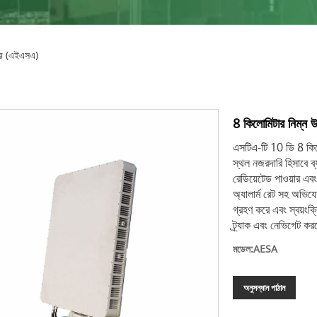
ার (এইএসএ)
8 কিলোমিটার নিম্ন
এসটিএ-টি 10 ডি 8 কিল
স্থল নজরদারি হিসাবে ব্
রেডিয়েটেড পাওয়ার এবং
অ্যালার্ম রেট সহ অভিযোজ
গ্রহণ করে এবং স্বয়ংক্
ট্র্যাক এবং নেভিগেট ক
মডেল:AESA
অনুসন্ধান পাঠান