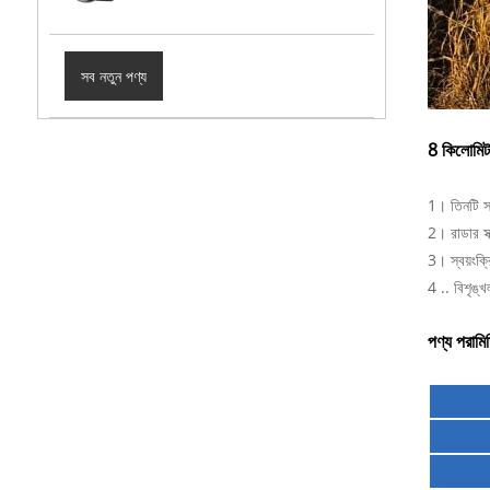
সব নতুন পণ্য
8 কিলোমিট
1। তিনটি স
2। রাডার স্ক
3। স্বয়ংক্রি
4 .. বিশৃঙ্খ
পণ্য পরামি