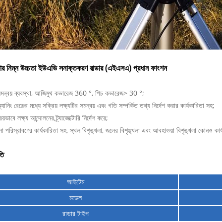
ার নিম্ন উচ্চতা ইউএভি সনাক্তকরণ রাডার (এইএসএ) প্রধান ফাংশন
মন্বয় ব্যবস্থা, আজিমুথ কভারেজ 360 °, পিচ কভারেজ> 30 °;
্যানিং রেঞ্জের মধ্যে সক্রিয় লক্ষ্যটির সমন্বয় এবং গতি সম্পর্কিত তথ্য নির্দেশ করার কার্যকারিতা সহ;
য়ভাবে লক্ষ্য আন্দোলনের ট্র্যাজেক্টোরি নির্দেশ করে;
লা পরিস্রাবণের কার্যকারিতা সহ, স্থল বিশৃঙ্খলা, জলের বিশৃঙ্খলা এবং আবহাওয়া বিশৃঙ্খলা কোনও কার্
তি
আইটেম
মডেল
রাডার টাইপ