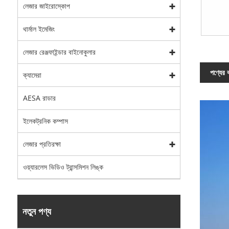
লেজার জাইরোস্কোপ
থার্মাল ইমেজিং
লেজার রেঞ্জফাইন্ডার বাইনোকুলার
পণ্যের ব
ক্যামেরা
AESA রাডার
ইলেকট্রনিক কম্পাস
লেজার প্রতিরক্ষা
ওয়্যারলেস ভিডিও ট্রান্সমিশন লিঙ্ক
নতুন পণ্য