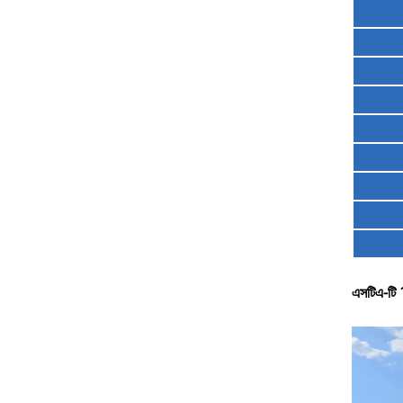
এসটিএ-টি 