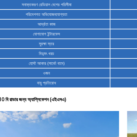
সনাক্তকরণ রেডিয়াল বেগের পরিসীমা
পরিবেশগত অভিযোজনযোগ্যতা
আর্দ্রতা কাজ
যোগাযোগ ইন্টারফেস
সুরক্ষা স্তর
বিদ্যুৎ খরচ
হোস্ট আকার (সার্ভো বাদে)
ওজন
বায়ু প্রতিরোধ
10 বি রাডার জন্য অ্যাপ্লিকেশন (এইএসএ)