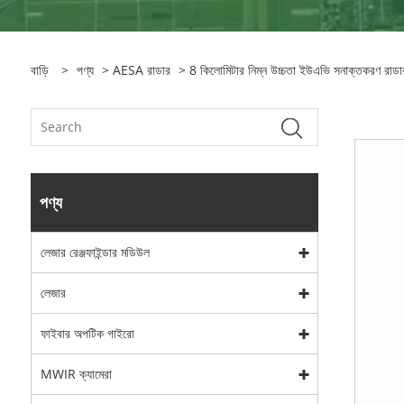
বাড়ি
>
পণ্য
>
AESA রাডার
> 8 কিলোমিটার নিম্ন উচ্চতা ইউএভি সনাক্তকরণ রাড
পণ্য
লেজার রেঞ্জফাইন্ডার মডিউল
লেজার
ফাইবার অপটিক গাইরো
MWIR ক্যামেরা