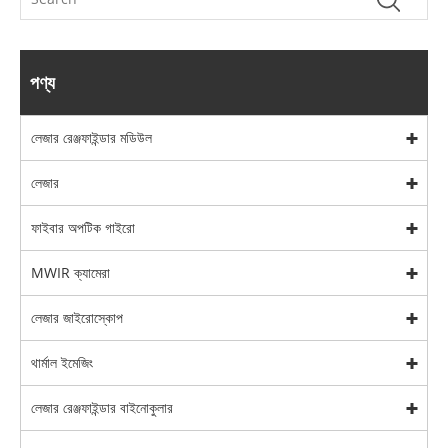
পণ্য
লেজার রেঞ্জফাইন্ডার মডিউল
লেজার
ফাইবার অপটিক গাইরো
MWIR ক্যামেরা
লেজার জাইরোস্কোপ
থার্মাল ইমেজিং
লেজার রেঞ্জফাইন্ডার বাইনোকুলার