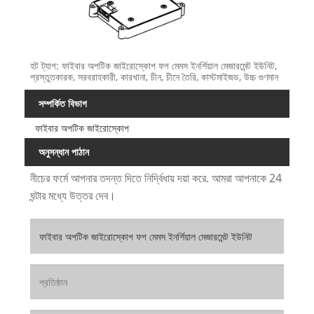
হট ট্যাগ: ফাইবার অপটিক জাইরোস্কোপ ফগ মেমস ইনর্শিয়াল মেজারমেন্ট ইউনিট,
প্রস্তুতকারক, সরবরাহকারী, কারখানা, চীন, চীনে তৈরি, কাস্টমাইজড, উচ্চ গুণমান
সম্পর্কিত বিভাগ
ফাইবার অপটিক জাইরোস্কোপ
অনুসন্ধান পাঠান
নীচের ফর্মে আপনার তদন্ত দিতে নির্দ্বিধায় দয়া করে. আমরা আপনাকে 24
ঘন্টার মধ্যে উত্তর দেব।