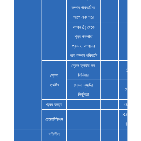
10
কম্পন পরিবর্তনের
আগে এবং পরে
কম্পন â¡ থেকে
শূন্য পক্ষপাত
10
প্রভাব, কম্পনের
পরে কম্পন পরিবর্তন
স্কেল ফ্যাক্টর নন-
500
লিনিয়ার
স্কেল
ফ্যাক্টর
স্কেল ফ্যাক্টর
2000
নির্ভুলতা
শব্দের ঘনত্ব
0.003
3.052 x
রেজোলিউশন
10â7
গতিশীল