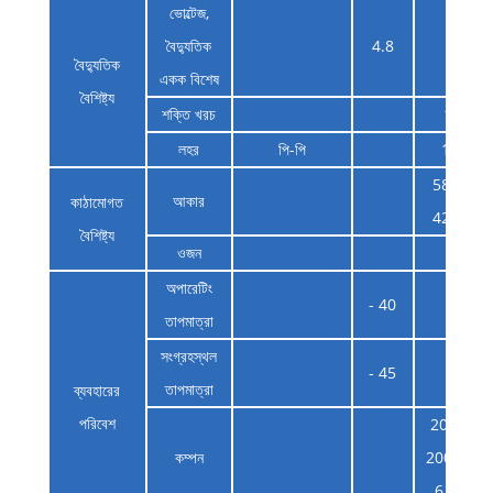
ভোল্টেজ,
বৈদ্যুতিক
4.8
5
বৈদ্যুতিক
একক বিশেষ
বৈশিষ্ট্য
শক্তি খরচ
1.5
লহর
পি-পি
100
58.7 x
আকার
কাঠামোগত
42 x 8
বৈশিষ্ট্য
ওজন
35
অপারেটিং
- 40
তাপমাত্রা
সংগ্রহস্থল
- 45
তাপমাত্রা
ব্যবহারের
পরিবেশ
20 থেকে
কম্পন
2000Hz,
6.06g