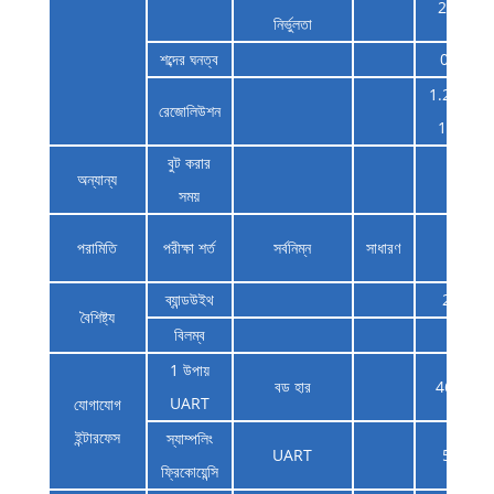
2000
নির্ভুলতা
শব্দের ঘনত্ব
0.05
1.221 x
রেজোলিউশন
10â8
বুট করার
অন্যান্য
2
সময়
পরামিতি
পরীক্ষা শর্ত
সর্বনিম্ন
সাধারণ
মান
ব্যান্ডউইথ
200
বৈশিষ্ট্য
বিলম্ব
10
1 উপায়
বড হার
460.8
UART
যোগাযোগ
ইন্টারফেস
স্যাম্পলিং
UART
500
ফ্রিকোয়েন্সি