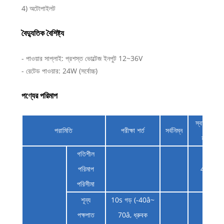
4) অটোপাইলট
বৈদ্যুতিক বৈশিষ্ট্য
- পাওয়ার সাপ্লাই: প্রশস্ত ভোল্টেজ ইনপুট 12~36V
- রেটেড পাওয়ার: 24W (সর্বোচ্চ)
পণ্যের পরিমাপ
স্বাভাবিক
পরামিতি
পরীক্ষা শর্ত
সর্বনিম্ন
মূল্য
গতিশীল
পরিমাপ
450
পরিসীমা
শূন্য
10s গড় (-40â~
পক্ষপাত
70â, ধ্রুবক
20