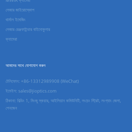
লেজার জাইরোস্কোপ
থার্মাল ইমেজিং
লেজার রেঞ্জফাইন্ডার বাইনোকুলার
ক্যামেরা
আমাদের সাথে যোগাযোগ করুন
টেলিফোন: +86-13312989908 (WeChat)
ইমেইল: sales@jioptics.com
ঠিকানা: বিল্ডিং 1, মিংজু স্কয়ার, আইলিয়ান কমিউনিটি, লংচেং স্ট্রিট, লংগ্যাং জেলা,
শেনজেন