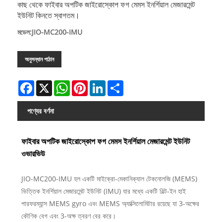
কাছ থেকে ফাইবার অপটিক জাইরোস্কোপ ফগ মেমস ইনর্শিয়াল মেজারমেন্ট
ইউনিট কিনতে স্বাগতম।
মডেল:JIO-MC200-IMU
অনুসন্ধান পাঠান
Facebook
X
WhatsApp
Pinterest
LinkedIn
Share
পণ্যের বর্ণনা
ফাইবার অপটিক জাইরোস্কোপ ফগ মেমস ইনর্শিয়াল মেজারমেন্ট ইউনিট
ওভারভিউ
JIO-MC200-IMU হল একটি মাইক্রো-মেকানিক্যাল টেকনোলজি (MEMS)
ভিত্তিক ইনর্শিয়াল মেজারমেন্ট ইউনিট (IMU) যার মধ্যে একটি বিল্ট-ইন হাই
পারফরম্যান্স MEMS gyro এবং MEMS অ্যাক্সিলোমিটার রয়েছে যা 3-অক্ষের
কৌণিক বেগ এবং 3-অক্ষ ত্বরণ বের করে।