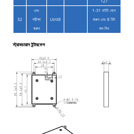
127
এবং
1-31 বাইট যোগ
32
পরীক্ষা
Uint8
করুন এবং 8 বিট
করুন
কম নিন
স্ট্রাকচারাল ইন্টারফেস