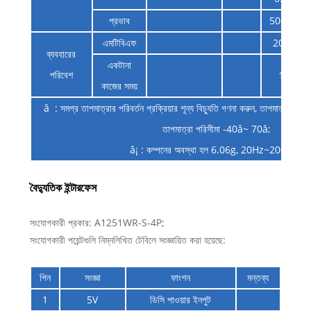
প্রভাব
500 গ্রাম
এমটিবিএফ
20000
ব্যবহারের
একটানা
পরিবেশ
120
কাজের সময়
â : সমগ্র তাপমাত্রার পরিবর্তন প্রক্রিয়ার শূন্য বিচ্যুতি গণনা করুন, তাপমাত্রার পর
তাপমাত্রা পরিসীমা -40â~ 70â;
â¡ : কম্পনের অবস্থা হল 6.06g, 20Hz~2000Hz
বৈদ্যুতিক ইন্টারফেস
সংযোগকারী প্রকার: A1251WR-S-4P;
সংযোগকারী পয়েন্টগুলি নিম্নলিখিত টেবিলে সংজ্ঞায়িত করা হয়েছে:
পিন
সংজ্ঞা
ফাংশন
মন্তব্য
1
5V
ডিসি পাওয়ার ইনপুট