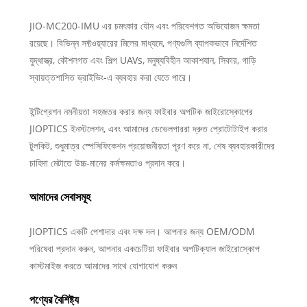
JIO-MC200-IMU এর চমৎকার যৌন এবং পরিবেশগত অভিযোজন ক্ষমতা
রয়েছে। বিভিন্ন সফ্টওয়্যারের মিলের মাধ্যমে, পণ্যগুলি ব্যাপকভাবে নির্দেশিত
যুদ্ধাস্ত্র, কৌশলগত এবং শিল্প UAVs, মনুষ্যবিহীন আকাশযান, সিকার, গাড়ি
স্বায়ত্তশাসিত ড্রাইভিং-এ ব্যবহার করা যেতে পারে।
ইন্টিগ্রেশন নমনীয়তা সহজতর করার জন্য ফাইবার অপটিক জাইরোস্কোপের
JIOPTICS ইনস্টলেশন, এবং আমাদের ডেভেলপাররা দ্রুত প্রোটোটাইপ করার
টুলকিট, শুধুমাত্র স্পেসিফিকেশন প্রয়োজনীয়তা পূরণ করে না, শেষ ব্যবহারকারীদের
চাহিদা মেটাতে উচ্চ-মানের কর্মক্ষমতাও প্রদান করে।
আমাদের সেবাসমূহ
JIOPTICS একটি পেশাদার এবং দক্ষ দল। আপনার জন্য OEM/ODM
পরিষেবা প্রদান করুন, আপনার একচেটিয়া ফাইবার অপটিক্যাল জাইরোস্কোপ
কাস্টমাইজ করতে আমাদের সাথে যোগাযোগ করুন
পণ্যের বৈশিষ্ট্য