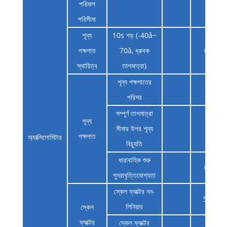
পরিমাপ
16
পরিসীমা
শূন্য
10s গড় (-40â~
পক্ষপাত
70â, ধ্রুবক
0.5
স্থায়িত্ব
তাপমাত্রা)
শূন্য পক্ষপাতের
5
পরিসর
সম্পূর্ণ তাপমাত্রা
শূন্য
সীমার উপর শূন্য
5
পক্ষপাত
অ্যাক্সিলোমিটার
বিচ্যুতি
ধারাবাহিক শুরু
0.5
পুনরাবৃত্তিযোগ্যতা
স্কেল ফ্যাক্টর নন-
500
লিনিয়ার
স্কেল
ফ্যাক্টর
স্কেল ফ্যাক্টর