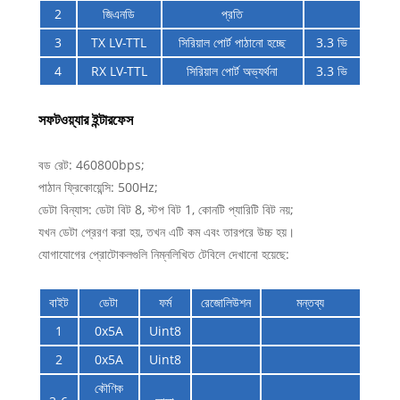
2
জিএনডি
প্রতি
3
TX LV-TTL
সিরিয়াল পোর্ট পাঠানো হচ্ছে
3.3 ভি
4
RX LV-TTL
সিরিয়াল পোর্ট অভ্যর্থনা
3.3 ভি
সফটওয়্যার ইন্টারফেস
বড রেট: 460800bps;
পাঠান ফ্রিকোয়েন্সি: 500Hz;
ডেটা বিন্যাস: ডেটা বিট 8, স্টপ বিট 1, কোনটি প্যারিটি বিট নয়;
যখন ডেটা প্রেরণ করা হয়, তখন এটি কম এবং তারপরে উচ্চ হয়।
যোগাযোগের প্রোটোকলগুলি নিম্নলিখিত টেবিলে দেখানো হয়েছে:
বাইট
ডেটা
ফর্ম
রেজোলিউশন
মন্তব্য
1
0x5A
Uint8
2
0x5A
Uint8
কৌণিক