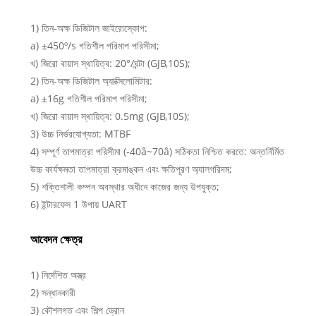
1) তিন-অক্ষ ডিজিটাল জাইরোস্কোপ:
a) ±450º/s গতিশীল পরিমাপ পরিসীমা;
খ) জিরো বায়াস স্থায়িত্ব: 20°/ঘন্টা (GJB,10S);
2) তিন-অক্ষ ডিজিটাল অ্যাক্সিলোমিটার:
a) ±16g গতিশীল পরিমাপ পরিসীমা;
খ) জিরো বায়াস স্থায়িত্ব: 0.5mg (GJB,10S);
3) উচ্চ নির্ভরযোগ্যতা: MTBF
4) সম্পূর্ণ তাপমাত্রা পরিসীমা (-40â~70â) সঠিকতা নিশ্চিত করতে: অন্তর্নির্মিত
উচ্চ কার্যক্ষমতা তাপমাত্রা ক্রমাঙ্কন এবং ক্ষতিপূরণ অ্যালগরিদম;
5) শক্তিশালী কম্পন অবস্থার অধীনে কাজের জন্য উপযুক্ত;
6) ইন্টারফেস 1 উপায় UART
আবেদন ক্ষেত্র
1) নির্দেশিত অস্ত্র
2) সন্ধানকারী
3) কৌশলগত এবং শিল্প ড্রোন