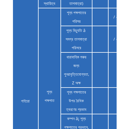
স্থায়িত্ব
তাপমাত্রা)
শূন্য পক্ষপাতের
/ - 0.2
পরিসর
শূন্য বিচ্যুতি â
সমগ্র তাপমাত্রা
/ - 0.1
পরিসরে
ধারাবাহিক শুরুর
জন্য
30
পুনরাবৃত্তিযোগ্যতা,
Z অক্ষ
শূন্য
শূন্য পক্ষপাতের
পক্ষপাত
উপর রৈখিক
10
গাইরো
ত্বরণের প্রভাব
কম্পন â¡ শূন্য
পক্ষপাতের প্রভাবে,