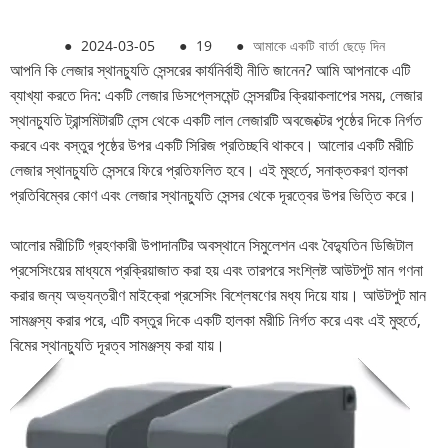
●
2024-03-05
●
19
●
আমাকে একটি বার্তা ছেড়ে দিন
আপনি কি লেজার স্থানচ্যুতি সেন্সরের কার্যনির্বাহী নীতি জানেন? আমি আপনাকে এটি
ব্যাখ্যা করতে দিন: একটি লেজার ডিসপ্লেসমেন্ট সেন্সরটির ক্রিয়াকলাপের সময়, লেজার
স্থানচ্যুতি ট্রান্সমিটারটি লেন্স থেকে একটি লাল লেজারটি অবজেক্টের পৃষ্ঠের দিকে নির্গত
করবে এবং বস্তুর পৃষ্ঠের উপর একটি সিরিজ প্রতিচ্ছবি থাকবে। আলোর একটি মরীচি
লেজার স্থানচ্যুতি সেন্সরে ফিরে প্রতিফলিত হবে। এই মুহুর্তে, সনাক্তকরণ হালকা
প্রতিবিম্বের কোণ এবং লেজার স্থানচ্যুতি সেন্সর থেকে দূরত্বের উপর ভিত্তি করে।
আলোর মরীচিটি গ্রহণকারী উপাদানটির অবস্থানে সিমুলেশন এবং বৈদ্যুতিন ডিজিটাল
প্রসেসিংয়ের মাধ্যমে প্রক্রিয়াজাত করা হয় এবং তারপরে সংশ্লিষ্ট আউটপুট মান গণনা
করার জন্য অভ্যন্তরীণ মাইক্রো প্রসেসিং বিশ্লেষণের মধ্য দিয়ে যায়। আউটপুট মান
সামঞ্জস্য করার পরে, এটি বস্তুর দিকে একটি হালকা মরীচি নির্গত করে এবং এই মুহুর্তে,
বিমের স্থানচ্যুতি দূরত্ব সামঞ্জস্য করা যায়।