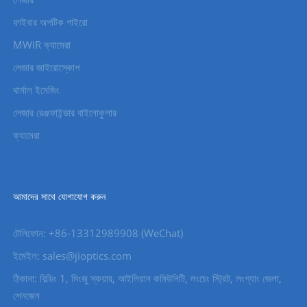
ফাইবার অপটিক গাইরো
MWIR ক্যামেরা
লেজার জাইরোস্কোপ
থার্মাল ইমেজিং
লেজার রেঞ্জফাইন্ডার বাইনোকুলার
ক্যামেরা
আমাদের সাথে যোগাযোগ করুন
টেলিফোন: +86-13312989908 (WeChat)
ইমেইল: sales@jioptics.com
ঠিকানা: বিল্ডিং 1, মিংজু স্কয়ার, আইলিয়ান কমিউনিটি, লংচেং স্ট্রিট, লংগ্যাং জেলা,
শেনজেন