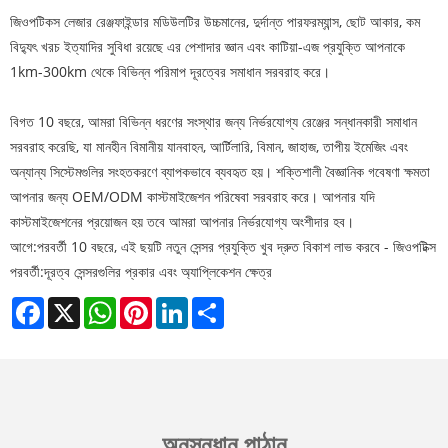
জিওপটিকস লেজার রেঞ্জফাইন্ডার মডিউলটির উচ্চমানের, দুর্দান্ত পারফরম্যান্স, ছোট আকার, কম
বিদ্যুৎ খরচ ইত্যাদির সুবিধা রয়েছে এর পেশাদার জ্ঞান এবং কাটিয়া-এজ প্রযুক্তি আপনাকে
1km-300km থেকে বিভিন্ন পরিমাপ দূরত্বের সমাধান সরবরাহ করে।
বিগত 10 বছরে, আমরা বিভিন্ন ধরণের সংস্থার জন্য নির্ভরযোগ্য রেঞ্জের সন্ধানকারী সমাধান
সরবরাহ করেছি, যা মানহীন বিমানীয় যানবাহন, আর্টিলারি, বিমান, জাহাজ, তাপীয় ইমেজিং এবং
অন্যান্য সিস্টেমগুলির সংহতকরণে ব্যাপকভাবে ব্যবহৃত হয়। শক্তিশালী বৈজ্ঞানিক গবেষণা ক্ষমতা
আপনার জন্য OEM/ODM কাস্টমাইজেশন পরিষেবা সরবরাহ করে। আপনার যদি
কাস্টমাইজেশনের প্রয়োজন হয় তবে আমরা আপনার নির্ভরযোগ্য অংশীদার হব।
আগে:
পরবর্তী 10 বছরে, এই ছয়টি নতুন সেন্সর প্রযুক্তি খুব দ্রুত বিকাশ লাভ করবে - জিওপটিক্স
পরবর্তী:
দূরত্ব সেন্সরগুলির প্রকার এবং অ্যাপ্লিকেশন ক্ষেত্র
Facebook
X
WhatsApp
Pinterest
LinkedIn
Share
অনুসন্ধান পাঠান