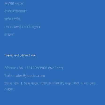
MWIR ক্যামেরা
লেজার জাইরোস্কোপ
থার্মাল ইমেজিং
লেজার রেঞ্জফাইন্ডার বাইনোকুলার
ক্যামেরা
আমাদের সাথে যোগাযোগ করুন
টেলিফোন: +86-13312989908 (WeChat)
ইমেইল: sales@jioptics.com
ঠিকানা: বিল্ডিং 1, মিংজু স্কয়ার, আইলিয়ান কমিউনিটি, লংচেং স্ট্রিট, লংগ্যাং জেলা,
শেনজেন