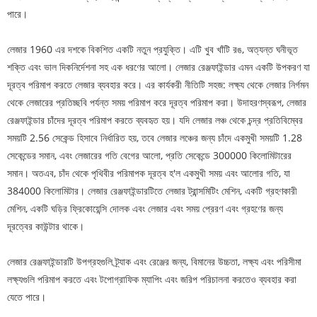
পারে।
লেজার 1960 এর দশকে বিকশিত একটি নতুন প্রযুক্তি। এটি খুব খাঁটি রঙ, অত্যন্ত ঘনীভূত
শক্তি এবং ভাল দিকনির্দেশনা সহ এক ধরণের আলো। লেজার রেঞ্জফাইন্ডার এমন একটি উপকরণ যা
দূরত্ব পরিমাপ করতে লেজার ব্যবহার করে। এর কার্যকরী নীতিটি সহজ: লক্ষ্য থেকে লেজার নির্গমন
থেকে লেজারের প্রতিচ্ছবি পর্যন্ত সময় পরিমাপ করে দূরত্ব পরিমাপ করা। উদাহরণস্বরূপ, লেজার
রেঞ্জফাইন্ডার চাঁদের দূরত্ব পরিমাপ করতে ব্যবহৃত হয়। যদি লেজার লঞ্চ থেকে চন্দ্র প্রতিবিম্বের
সময়টি 2.56 সেকেন্ড হিসাবে নির্ধারিত হয়, তবে লেজার লঞ্চের জন্য চাঁদে একমুখী সময়টি 1.28
সেকেন্ডের সমান, এবং লেজারের গতি বেগের আলো, প্রতি সেকেন্ডে 300000 কিলোমিটারের
সমান। অতএব, চাঁদ থেকে পৃথিবীর পরিমাপক দূরত্ব হ'ল একমুখী সময় এবং আলোর গতি, যা
384000 কিলোমিটার। লেজার রেঞ্জফাইন্ডারটিতে লেজার ট্রান্সমিটিং মেশিন, একটি গ্রহণকারী
মেশিন, একটি ঘড়ির ফ্রিকোয়েন্সি দোলক এবং লেজার এবং সময় প্রেরণ এবং গ্রহণের জন্য
দূরত্বের কাউন্টার থাকে।
লেজার রেঞ্জফাইন্ডারটি উপগ্রহগুলি ট্র্যাক এবং রেঞ্জের জন্য, বিমানের উচ্চতা, লক্ষ্য এবং পরিসীমা
লক্ষ্যগুলি পরিমাপ করতে এবং টপোগ্রাফিক ম্যাপিং এবং জরিপ পরিচালনা করতেও ব্যবহার করা
যেতে পারে।