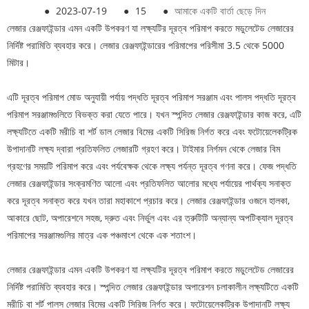
●
2023-07-19
●
15
●
আমাকে একটি বার্তা ছেড়ে দিন
লেজার রেঞ্জফাইন্ডার এমন একটি উপকরণ যা লক্ষ্যটির দূরত্ব পরিমাপ করতে মডুলেটেড লেজারের
নির্দিষ্ট পরামিতি ব্যবহার করে। লেজার রেঞ্জফাইন্ডারের পরিমাপের পরিসীমা 3.5 থেকে 5000
মিটার।
এটি দূরত্ব পরিমাপ মোড অনুযায়ী পর্যায় পদ্ধতি দূরত্ব পরিমাপ সরঞ্জাম এবং পালস পদ্ধতি দূরত্ব
পরিমাপ সরঞ্জামগুলিতে বিভক্ত করা যেতে পারে। যখন স্পন্দিত লেজার রেঞ্জফাইন্ডার কাজ করে, এটি
লক্ষ্যটিতে একটি মরীচি বা শর্ট ডাল লেজার বিমের একটি সিরিজ নির্গত করে এবং ফটোয়েলেকট্রিক
উপাদানটি লক্ষ্য দ্বারা প্রতিফলিত লেজারটি গ্রহণ করে। টাইমার নির্গমন থেকে লেজার বিম
গ্রহণের সময়টি পরিমাপ করে এবং পর্যবেক্ষক থেকে লক্ষ্য পর্যন্ত দূরত্ব গণনা করে। ফেজ পদ্ধতি
লেজার রেঞ্জফাইন্ডার সংক্রমণিত আলো এবং প্রতিফলিত আলোর মধ্যে পর্যায়ের পার্থক্য সনাক্ত
করে দূরত্ব সনাক্ত করে যখন তারা মহাকাশে প্রচার করে। লেজার রেঞ্জফাইন্ডার ওজনে হালকা,
আকারে ছোট, অপারেশনে সহজ, দ্রুত এবং নির্ভুল এবং এর ত্রুটিটি অন্যান্য অপটিক্যাল দূরত্ব
পরিমাপের সরঞ্জামগুলির মাত্র এক পঞ্চমাংশ থেকে এক শতাংশ।
লেজার রেঞ্জফাইন্ডার এমন একটি উপকরণ যা লক্ষ্যটির দূরত্ব পরিমাপ করতে মডুলেটেড লেজারের
নির্দিষ্ট পরামিতি ব্যবহার করে। স্পন্দিত লেজার রেঞ্জফাইন্ডার অপারেশন চলাকালীন লক্ষ্যটিতে একটি
মরীচি বা শর্ট পালস লেজার বিমের একটি সিরিজ নির্গত করে। ফটোয়েলেকট্রিক উপাদানটি লক্ষ্য