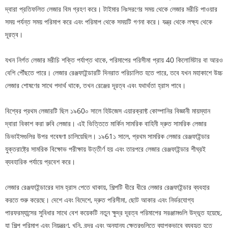
দ্বারা প্রতিফলিত লেজার বিম গ্রহণ করে। টাইমার নিঃসরণের সময় থেকে লেজার মরীচি পাওয়ার
সময় পর্যন্ত সময় পরিমাপ করে এবং পরিমাপ থেকে সময়টি গণনা করে। যন্ত্র থেকে লক্ষ্য থেকে
দূরত্ব।
যখন নির্গত লেজার মরীচি শক্তি পর্যাপ্ত থাকে, পরিমাপের পরিসীমা প্রায় 40 কিলোমিটার বা আরও
বেশি পৌঁছতে পারে। লেজার রেঞ্জফাইন্ডারটি দিনরাত পরিচালিত হতে পারে, তবে যখন মহাকাশে উচ্চ
লেজার শোষণের সাথে পদার্থ থাকে, তখন রেঞ্জের দূরত্ব এবং যথার্থতা হ্রাস পাবে।
বিশ্বের প্রথম লেজারটি ছিল ১৯60০ সালে হিউজেস এয়ারক্রাফ্ট কোম্পানির বিজ্ঞানী মায়ম্যান
দ্বারা বিকাশ করা রুবি লেজার। এই ভিত্তিতে মার্কিন সামরিক বাহিনী দ্রুত সামরিক লেজার
ডিভাইসগুলির উপর গবেষণা চালিয়েছিল। ১৯61১ সালে, প্রথম সামরিক লেজার রেঞ্জফাইন্ডার
যুক্তরাষ্ট্রে সামরিক বিক্ষোভ পরীক্ষায় উত্তীর্ণ হয় এবং তারপরে লেজার রেঞ্জফাইন্ডার শীঘ্রই
ব্যবহারিক পর্যায়ে প্রবেশ করে।
লেজার রেঞ্জফাইন্ডারের দাম হ্রাস পেতে থাকায়, শিল্পটি ধীরে ধীরে লেজার রেঞ্জফাইন্ডার ব্যবহার
করতে শুরু করেছে। দেশে এবং বিদেশে, দ্রুত পরিসীমা, ছোট আকার এবং নির্ভরযোগ্য
পারফরম্যান্সের সুবিধার সাথে বেশ কয়েকটি নতুন ক্ষুদ্র দূরত্ব পরিমাপের সরঞ্জামগুলি উদ্ভূত হয়েছে,
যা শিল্প পরিমাপ এবং নিয়ন্ত্রণ, খনি, বন্দর এবং অন্যান্য ক্ষেত্রগুলিতে ব্যাপকভাবে ব্যবহৃত হতে